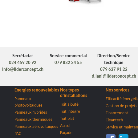
Secrétariat
Service commercial
Direction/Service
024 459 20 92
079 832 34 55
technique
info@liderconcept.ch
079 637 91 22
d.lani@liderconcept.ch
Energies renouvelables
Nos types
Nos services
d’installations
Panneaux
Efficacité énergét
Toit ajouté
photovoltaïques
Gestion de projets
Toit intégré
Panneaux hybrides
Financement
Toit plat
Panneaux thermiques
Cleantech
Au sol
Panneaux aérovoltaïques
Service et mainte
Façade
PAC