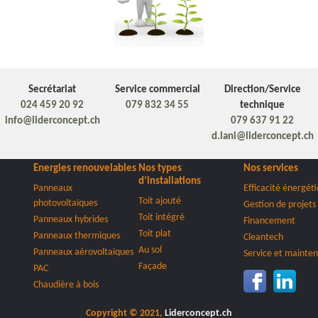
Secrétariat
Service commercial
Direction/Service
024 459 20 92
079 832 34 55
technique
info@liderconcept.ch
079 637 91 22
d.lani@liderconcept.ch
Energies renouvelables
Nos types
Nos services
d’installations
Panneaux
Efficacité énergét
Toit ajouté
photovoltaïques
Gestion de projets
Toit intégré
Panneaux hybrides
Financement
Toit plat
Panneaux thermiques
Cleantech
Au sol
Panneaux aérovoltaïques
Service et mainte
Façade
PAC
Chaudière à bois
Copyright © 2021,
Liderconcept.ch