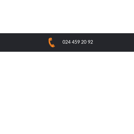
024 459 20 92
Service commercial
079 832 34 55
Nos types d’installations
Toit ajouté
Toit intégré
Toit plat