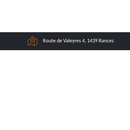
Route de Valeyres 4, 1439 Rances
Direction/Service technique
079 637 91 22
d.lani@liderconcept.ch
Nos services
Efficacité énergétique
Gestion de projets
Financement