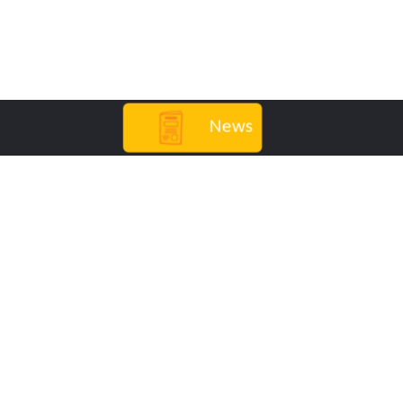
News
Secrétariat
024 459 20 92
info@liderconcept.ch
Energies renouvelables
Panneaux photovoltaïques
Panneaux hybrides
Panneaux thermiques